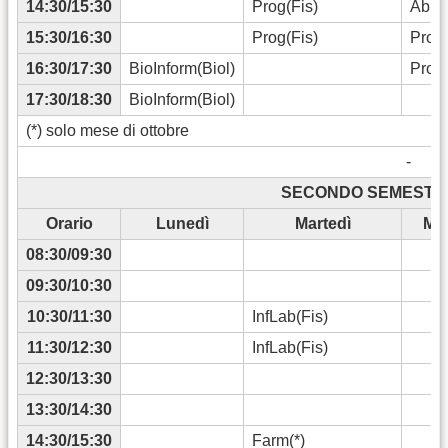
14:30/15:30
Prog(Fis)
AbilI
15:30/16:30
Prog(Fis)
Prog(
16:30/17:30
BioInform(Biol)
Prog(
17:30/18:30
BioInform(Biol)
(*) solo mese di ottobre
-
SECONDO SEMESTRE 
Orario
Lunedì
Martedì
Mer
08:30/09:30
09:30/10:30
10:30/11:30
InfLab(Fis)
11:30/12:30
InfLab(Fis)
12:30/13:30
13:30/14:30
14:30/15:30
Farm(*)