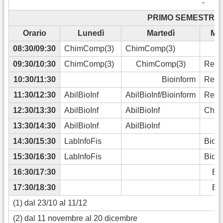
-
PRIMO SEMESTRE 2
Orario
Lunedì
Martedì
Mer
08:30/09:30
ChimComp(3)
ChimComp(3)
09:30/10:30
ChimComp(3)
ChimComp(3)
Reti
10:30/11:30
Bioinform
Reti
11:30/12:30
AbilBioInf
AbilBioInf/Bioinform
Reti
12:30/13:30
AbilBioInf
AbilBioInf
Chim
13:30/14:30
AbilBioInf
AbilBioInf
14:30/15:30
LabInfoFis
BiocS
15:30/16:30
LabInfoFis
BiocS
16:30/17:30
Bi
17:30/18:30
Bi
(1) dal 23/10 al 11/12
(2) dal 11 novembre al 20 dicembre