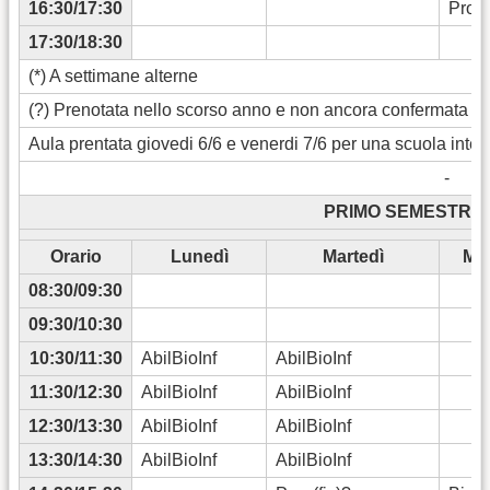
16:30/17:30
Prog(
17:30/18:30
(*) A settimane alterne
(?) Prenotata nello scorso anno e non ancora confermata p
Aula prentata giovedi 6/6 e venerdi 7/6 per una scuola inte
-
PRIMO SEMESTRE 2
Orario
Lunedì
Martedì
Mer
08:30/09:30
09:30/10:30
Re
10:30/11:30
AbilBioInf
AbilBioInf
Re
11:30/12:30
AbilBioInf
AbilBioInf
Re
12:30/13:30
AbilBioInf
AbilBioInf
13:30/14:30
AbilBioInf
AbilBioInf