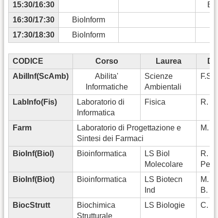
15:30/16:30
Bio
16:30/17:30
BioInform
17:30/18:30
BioInform
CODICE
Corso
Laurea
Do
AbilInf(ScAmb)
Abilita'
Scienze
F.Sar
Informatiche
Ambientali
LabInfo(Fis)
Laboratorio di
Fisica
R. Alf
Informatica
Farm
Laboratorio di Progettazione e
M. M
Sintesi dei Farmaci
BioInf(Biol)
Bioinformatica
LS Biol
R.
Molecolare
Perc
BioInf(Biot)
Bioinformatica
LS Biotecn
M. M
Ind
B. M
BiocStrutt
Biochimica
LS Biologie
C. Ri
Strutturale