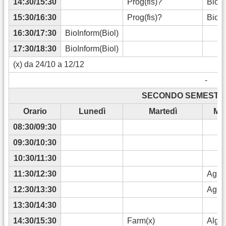
14:30/15:30
Prog(fis)?
BiocS
15:30/16:30
Prog(fis)?
BiocS
16:30/17:30
BioInform(Biol)
17:30/18:30
BioInform(Biol)
(x) da 24/10 a 12/12
-
SECONDO SEMESTRE 
Orario
Lunedì
Martedì
Mer
08:30/09:30
09:30/10:30
10:30/11:30
11:30/12:30
Agrar
12:30/13:30
Agrar
13:30/14:30
14:30/15:30
Farm(x)
Algor