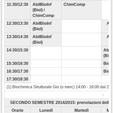
11:30/12:30
AbilBioInf
ChimComp
(Biol) /
ChimComp
12:30/13:30
AbilBioInf
Abi
(Biol)
(
13:30/14:30
AbilBioInf
Abi
(Biol)
(
14:30/15:30
AbilB
(Biol
15:30/16:30
BioIn
16:30/17:30
BioIn
17:30/18:30
(1) Biochimica Strutturale Gio (o merc) 14:00 - 16:00 dal 22/
-
SECONDO SEMESTRE 2014/2015: prenotazioni dello sc
Orario
Lunedì
Martedì
Mer