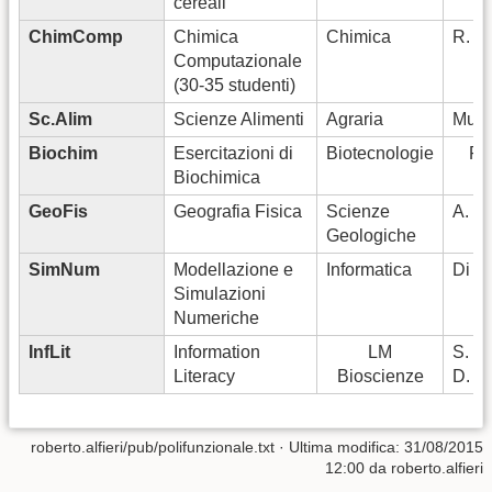
cereali
ChimComp
Chimica
Chimica
R. C
Computazionale
(30-35 studenti)
Sc.Alim
Scienze Alimenti
Agraria
Musc
Biochim
Esercitazioni di
Biotecnologie
Pe
Biochimica
GeoFis
Geografia Fisica
Scienze
A. Cl
Geologiche
SimNum
Modellazione e
Informatica
Di R
Simulazioni
Numeriche
InfLit
Information
LM
S. D
Literacy
Bioscienze
D. Zil
roberto.alfieri/pub/polifunzionale.txt
· Ultima modifica: 31/08/2015
12:00 da
roberto.alfieri