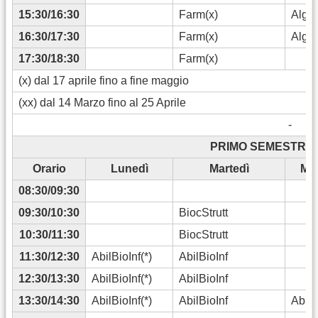
15:30/16:30
Farm(x)
Algor
16:30/17:30
Farm(x)
Algor
17:30/18:30
Farm(x)
(x) dal 17 aprile fino a fine maggio
(xx) dal 14 Marzo fino al 25 Aprile
-
PRIMO SEMESTRE 2
Orario
Lunedì
Martedì
Mer
08:30/09:30
09:30/10:30
BiocStrutt
10:30/11:30
BiocStrutt
11:30/12:30
AbilBioInf(*)
AbilBioInf
12:30/13:30
AbilBioInf(*)
AbilBioInf
13:30/14:30
AbilBioInf(*)
AbilBioInf
AbilI