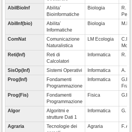
AbilBioInf
Abilita'
Biologia
R.
Bioinformatiche
Perc
AbilInf(bio)
Abilita'
Biologia
M.Ma
Informatiche
ComNat
Comunicazione
LM Ecologia
C.M.
Naturalistica
Modo
Reti(Inf)
Reti di
Informatica
R. Alf
Calcolatori
SisOp(Inf)
Sistemi Operativi
Informatica
A. Da
Prog(Inf)
Fondamenti
Informatica
G.F. 
Programmazione
Fran
Prog(Fis)
Fondamenti
Fisica
G.F.
Programmazione
Algor
Algoritmi e
Informatica
G. Lo
strutture Dati 1
Agraria
Tecnologie dei
Agraria
F. An